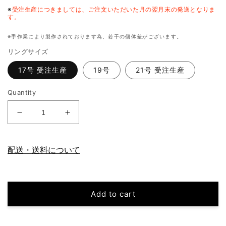
※
受注生産につきましては、ご注文いただいた月の翌月末の発送となりま
す。
※手作業により製作されております為、若干の個体差がございます。
リングサイズ
17号 受注生産
19号
21号 受注生産
Quantity
Decrease
Increase
quantity
quantity
for
for
SGNT
SGNT
配送・送料について
R2
R2
Add to cart