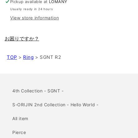
Pickup available at
LOMANY
Usually ready in 24 hours
View store information
お困りですか？
TOP
>
Ring
>
SGNT R2
4th Collection - SGNT -
S-ORIJIN 2nd Collection - Hello World -
All item
Pierce