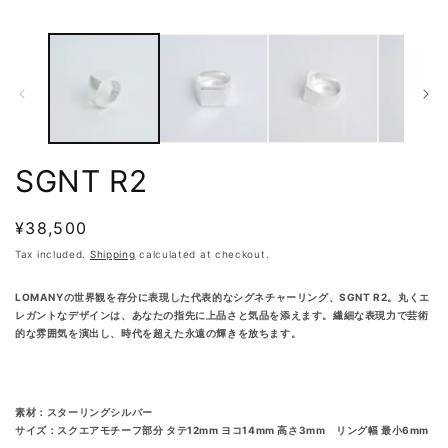
SGNT R2
Regular
¥38,500
price
Tax included.
Shipping
calculated at checkout.
LOMANYの世界観を存分に表現した代表的なシグネチャーリング、SGNT R2。丸くエ
レガントなデザインは、あなたの指先に上品さと気品を添えます。繊細な表現力で芸術
的な雰囲気を演出し、時代を超えた永遠の輝きを放ちます。
素材：スターリングシルバー
サイズ：スクエアモチーフ部分 タテ12mm ヨコ14mm 高さ3mm リング幅 最小6mm