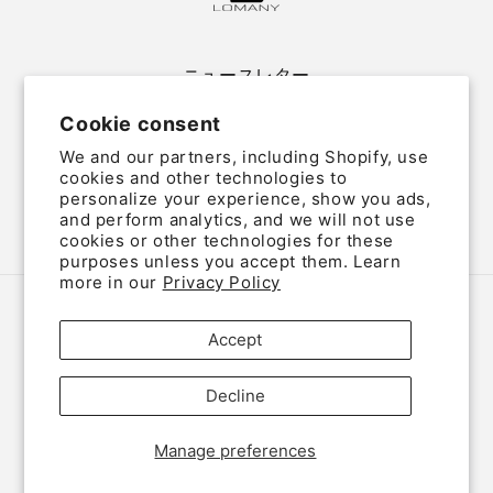
ニュースレター
Cookie consent
Email
We and our partners, including Shopify, use
cookies and other technologies to
personalize your experience, show you ads,
and perform analytics, and we will not use
Twitter
Facebook
Instagram
cookies or other technologies for these
purposes unless you accept them. Learn
more in our
Privacy Policy
Country/region
Language
Accept
Japan (JPY ¥)
English
Decline
Payment
methods
Manage preferences
© 2026,
LOMANY
Powered by Shopify