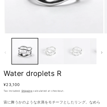
Open
O
media
m
1
2
in
in
modal
m
Water droplets R
Regular
¥23,100
price
Tax included.
Shipping
calculated at checkout.
宙に舞うかのような水滴をモチーフとしたリング。なめら