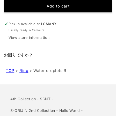
Add to cart
Pickup available at
LOMANY
Usually ready in 24 hours
View store information
お困りですか？
TOP
>
Ring
>
Water droplets R
4th Collection - SGNT -
S-ORIJIN 2nd Collection - Hello World -