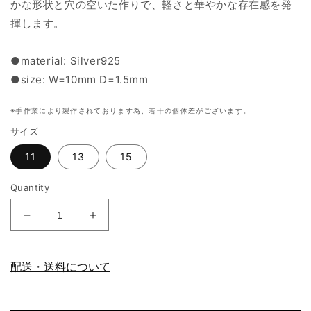
かな形状と穴の空いた作りで、軽さと華やかな存在感を発
揮します。
●material: Silver925
●size: W=10mm D=1.5mm
※手作業により製作されております為、若干の個体差がございます。
サイズ
11
13
15
Quantity
Decrease
Increase
quantity
quantity
for
for
Water
Water
配送・送料について
droplets
droplets
R
R