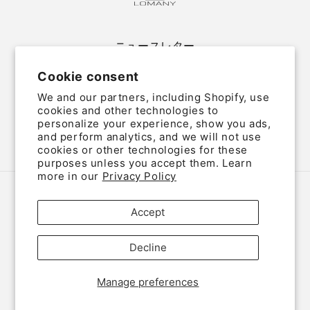
ニュースレター
Cookie consent
Email
We and our partners, including Shopify, use
cookies and other technologies to
personalize your experience, show you ads,
and perform analytics, and we will not use
Twitter
Facebook
Instagram
cookies or other technologies for these
purposes unless you accept them. Learn
more in our
Privacy Policy
Country/region
Language
Accept
Japan (JPY ¥)
English
Decline
Payment
methods
Manage preferences
© 2026,
LOMANY
Powered by Shopify