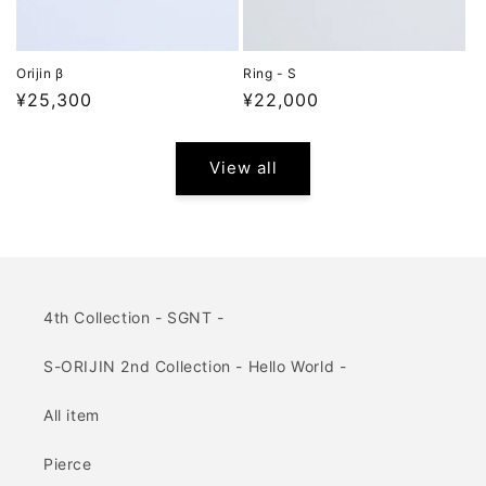
Orijin β
Ring - S
Regular
¥25,300
Regular
¥22,000
price
price
View all
4th Collection - SGNT -
S-ORIJIN 2nd Collection - Hello World -
All item
Pierce