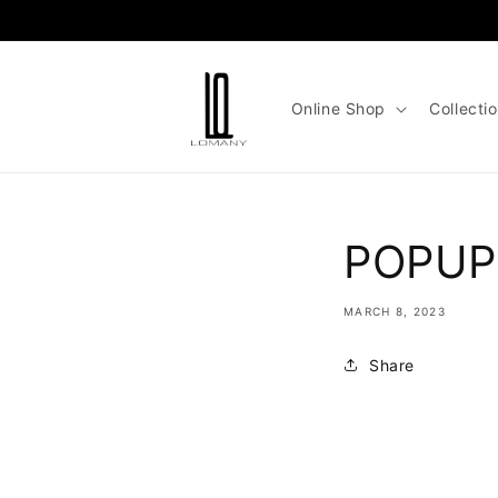
Skip to
content
Online Shop
Collecti
POPU
MARCH 8, 2023
Share