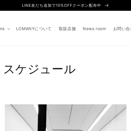
LINE友だち追加で10%OFFクーポン配布中
ons
LOMANYについて
取扱店舗
News room
お問い合
P スケジュール