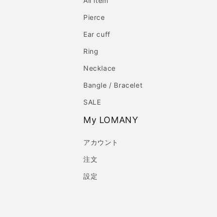
All item
Pierce
Ear cuff
Ring
Necklace
Bangle / Bracelet
SALE
My LOMANY
アカウント
注文
設定