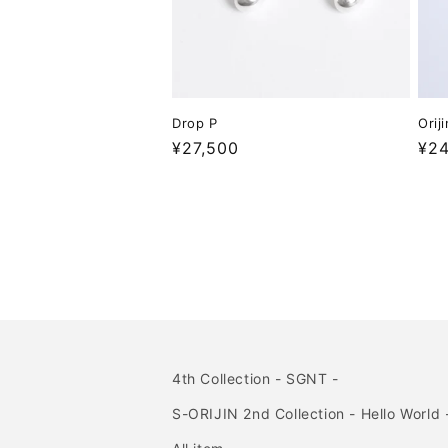
Drop P
Orij
Regular
¥27,500
Reg
¥24
price
pri
4th Collection - SGNT -
S-ORIJIN 2nd Collection - Hello World 