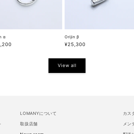
Orijin β
in α
Regular
¥25,300
ular
,200
price
ce
View all
LOMANYについて
カス
-
取扱店舗
メン