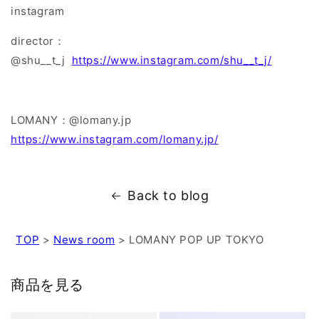
instagram
director：
@shu__t_j
https://www.instagram.com/
shu__t_j/
LOMANY：@lomany.jp
https://www.instagram.com/lomany.jp/
Back to blog
TOP
>
News room
>
LOMANY POP UP TOKYO
商品を見る