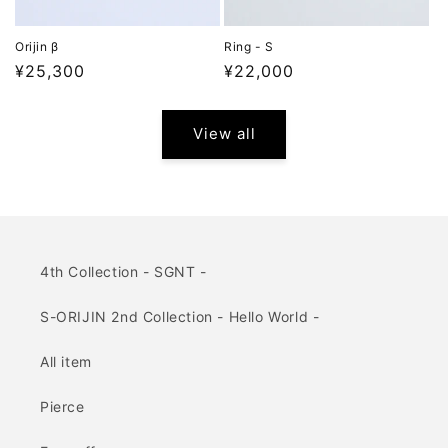
Orijin β
Ring - S
Regular
¥25,300
Regular
¥22,000
price
price
View all
4th Collection - SGNT -
S-ORIJIN 2nd Collection - Hello World -
All item
Pierce