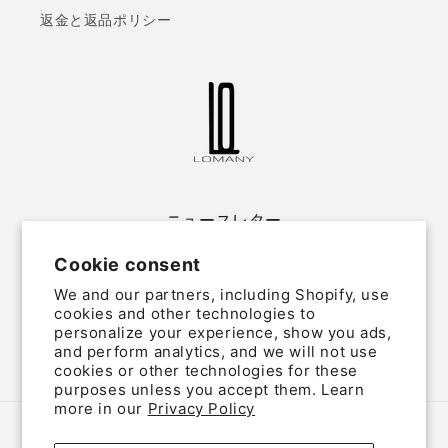
返金と返品ポリシー
ニュースレター
Cookie consent
Email
We and our partners, including Shopify, use
cookies and other technologies to
personalize your experience, show you ads,
and perform analytics, and we will not use
Twitter
Facebook
Instagram
cookies or other technologies for these
purposes unless you accept them. Learn
more in our
Privacy Policy
Country/region
Language