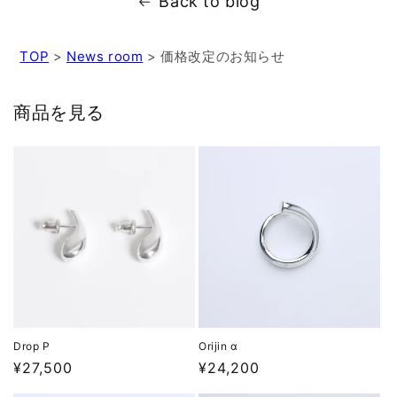
Back to blog
TOP
>
News room
>
価格改定のお知らせ
商品を見る
Drop P
Orijin α
Regular
¥27,500
Regular
¥24,200
price
price